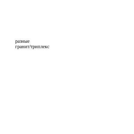
разные
гранит/триплекс