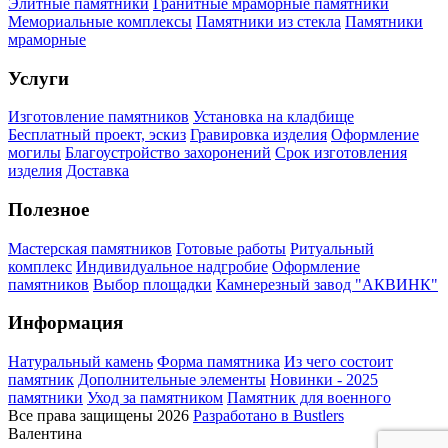
Элитные памятники
Гранитные мраморные памятники
Мемориальные комплексы
Памятники из стекла
Памятники
мраморные
Услуги
Изготовление памятников
Установка на кладбище
Бесплатный проект, эскиз
Гравировка изделия
Оформление
могилы
Благоустройство захоронений
Срок изготовления
изделия
Доставка
Полезное
Мастерская памятников
Готовые работы
Ритуальный
комплекс
Индивидуальное надгробие
Оформление
памятников
Выбор площадки
Камнерезный завод "АКВИНК"
Информация
Натуральный камень
Форма памятника
Из чего состоит
памятник
Дополнительные элементы
Новинки - 2025
памятники
Уход за памятником
Памятник для военного
Все права защищены 2026
Разработано в Bustlers
Валентина