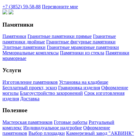
+7 (3852) 59-58-88
Перезвоните мне
Памятники
Памятники
Гранитные памятники прямые
Гранитные
памятники двойные
Гранитные фигурные памятники
Элитные памятники
Гранитные мраморные памятники
Мемориальные комплексы
Памятники из стекла
Памятники
мраморные
Услуги
Изготовление памятников
Установка на кладбище
Бесплатный проект, эскиз
Гравировка изделия
Оформление
могилы
Благоустройство захоронений
Срок изготовления
изделия
Доставка
Полезное
Мастерская памятников
Готовые работы
Ритуальный
комплекс
Индивидуальное надгробие
Оформление
памятников
Выбор площадки
Камнерезный завод "АКВИНК"