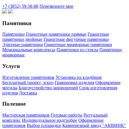
+7 (3852) 59-58-88
Перезвоните мне
Памятники
Памятники
Гранитные памятники прямые
Гранитные
памятники двойные
Гранитные фигурные памятники
Элитные памятники
Гранитные мраморные памятники
Мемориальные комплексы
Памятники из стекла
Памятники
мраморные
Услуги
Изготовление памятников
Установка на кладбище
Бесплатный проект, эскиз
Гравировка изделия
Оформление
могилы
Благоустройство захоронений
Срок изготовления
изделия
Доставка
Полезное
Мастерская памятников
Готовые работы
Ритуальный
комплекс
Индивидуальное надгробие
Оформление
памятников
Выбор площадки
Камнерезный завод "АКВИНК"