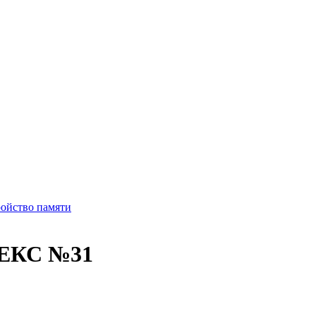
йство памяти
КС №31