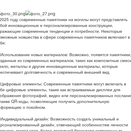
2025 году современные памятники на могилы могут представлять
бой инновационные и персонализированные конструкции,
тражающие современные тенденции и потребности. Некоторые
озможные новшества в сфере современных памятников включают в
бя:
 Использование новых материалов: Возможно, появятся памятники
зданные из современных материалов, таких как композитные смеси
екло, металлы и другие инновационные материалы, которые
еспечивают долговечность и современный внешний вид.
 Цифровые элементы: Современные памятники могут включать в
бя цифровые элементы, такие как встраиваемые дисплеи для
тображения фотографий, видео или персонализированных послани
также QR-коды, позволяющие получить дополнительную
нформацию о покойном.
 Индивидуальный дизайн: Возможность создать уникальный и
ерсонализированный дизайн, отвечающий особенностям личности
опшего, может стать более доступной благодаря современным