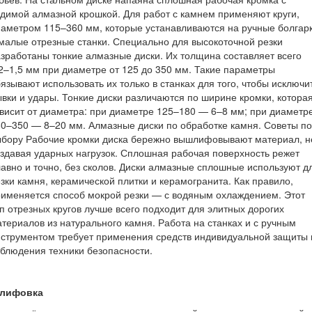
димой алмазной крошкой. Для работ с камнем применяют круги,
аметром 115–360 мм, которые устанавливаются на ручные болгар
малые отрезные станки. Специально для высокоточной резки
зработаны тонкие алмазные диски. Их толщина составляет всего
2–1,5 мм при диаметре от 125 до 350 мм. Такие параметры
язывают использовать их только в станках для того, чтобы исключи
вки и удары. Тонкие диски различаются по ширине кромки, котора
висит от диаметра: при диаметре 125–180 — 6–8 мм; при диаметр
0–350 — 8–20 мм. Алмазные диски по обработке камня. Советы по
ыбору Рабочие кромки диска бережно вышлифовывают материал, н
здавая ударных нагрузок. Сплошная рабочая поверхность режет
авно и точно, без сколов. Диски алмазные сплошные используют д
зки камня, керамической плитки и керамогранита. Как правило,
именяется способ мокрой резки — с водяным охлаждением. Этот
п отрезных кругов лучше всего подходит для элитных дорогих
териалов из натурального камня. Работа на станках и с ручным
струментом требует применения средств индивидуальной защиты 
блюдения техники безопасности.
лифовка