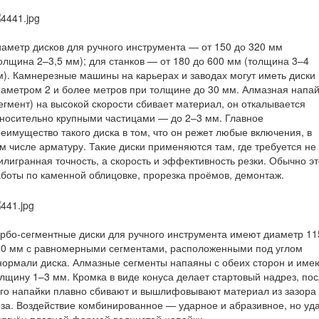
аметр дисков для ручного инструмента — от 150 до 320 мм
олщина 2–3,5 мм); для станков — от 180 до 600 мм (толщина 3–4
). Камнерезные машины на карьерах и заводах могут иметь диски
аметром 2 и более метров при толщине до 30 мм. Алмазная напа
егмент) на высокой скорости сбивает материал, он откалывается
носительно крупными частицами — до 2–3 мм. Главное
еимущество такого диска в том, что он режет любые включения, в
м числе арматуру. Такие диски применяются там, где требуется не
лигранная точность, а скорость и эффективность резки. Обычно эт
боты по каменной облицовке, прорезка проёмов, демонтаж.
рбо-сегментные диски для ручного инструмента имеют диаметр 11
20 мм с равномерными сегментами, расположенными под углом
нормали диска. Алмазные сегменты напаяны с обеих сторон и име
лщину 1–3 мм. Кромка в виде конуса делает стартовый надрез, по
го напайки плавно сбивают и вышлифовывают материал из зазора
за. Воздействие комбинированное — ударное и абразивное, но уд
ягчён плавной формой волнистой напайки.