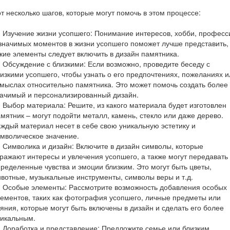
т несколько шагов, которые могут помочь в этом процессе:
 Изучение жизни усопшего: Понимание интересов, хобби, професс
значимых моментов в жизни усопшего поможет лучше представить,
кие элементы следует включить в дизайн памятника.
 Обсуждение с близкими: Если возможно, проведите беседу с
изкими усопшего, чтобы узнать о его предпочтениях, пожеланиях и
мыслах относительно памятника. Это может помочь создать более
ачимый и персонализированный дизайн.
 Выбор материала: Решите, из какого материала будет изготовлен
мятник – могут подойти металл, камень, стекло или даже дерево.
ждый материал несет в себе свою уникальную эстетику и
мволическое значение.
 Символика и дизайн: Включите в дизайн символы, которые
ражают интересы и увлечения усопшего, а также могут передавать
ределенные чувства и эмоции близким. Это могут быть цветы,
вотные, музыкальные инструменты, символы веры и т.д.
 Особые элементы: Рассмотрите возможность добавления особых
ементов, таких как фотография усопшего, личные предметы или
яния, которые могут быть включены в дизайн и сделать его более
никальным.
 Доработка и представление: Предложите семье или близким